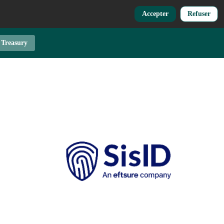
Accepter
Refuser
 Treasury