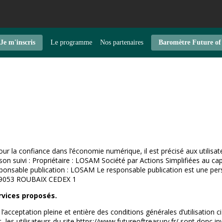
Je m'inscris
Le programme
Nos partenaires
Baromètre Future of
pour la confiance dans l’économie numérique, il est précisé aux utilisate
 son suivi : Propriétaire : LOSAM Société par Actions Simplifiées au ca
ponsable publication : LOSAM Le responsable publication est une p
 59053 ROUBAIX CEDEX 1
ervices proposés.
 l’acceptation pleine et entière des conditions générales d’utilisation c
es utilisateurs du site https://www.futureoftreasury.fr/ sont donc invi