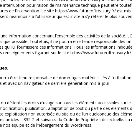
 interruption pour raison de maintenance technique peut être toutefo
res de l’intervention. Le site https://www.futureoftreasury.fr/ est m
nt néanmoins à l’utilisateur qui est invité à s’y référer le plus souv
 une information concernant l’ensemble des activités de la société. LO
es que possible. Toutefois, il ne pourra être tenue responsable des o
ires qui lui fournissent ces informations. Tous les informations indiqu
s, les renseignements figurant sur le site https://www.futureoftreasury.
.
ques.
 pourra être tenu responsable de dommages matériels liés à l’utilisation 
rus et avec un navigateur de dernière génération mis-à-jour
e ou détient les droits d’usage sur tous les éléments accessibles sur 
modification, publication, adaptation de tout ou partie des éléments du
ute exploitation non autorisée du site ou de l’un quelconque des élém
 articles L.335-2 et suivants du Code de Propriété Intellectuelle. La
 nos équipe et de l’hébergement du WordPress.