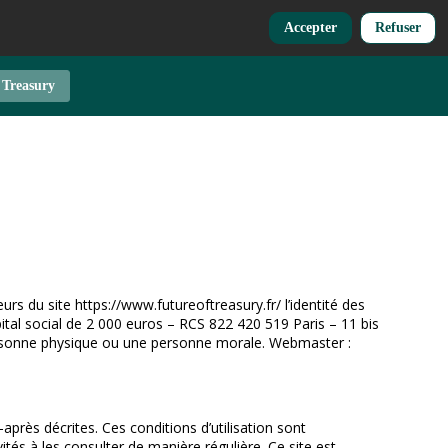
Accepter
Refuser
 Treasury
urs du site https://www.futureoftreasury.fr/ l’identité des
pital social de 2 000 euros – RCS 822 420 519 Paris – 11 bis
ersonne physique ou une personne morale. Webmaster :
i-après décrites. Ces conditions d’utilisation sont
tés à les consulter de manière régulière. Ce site est