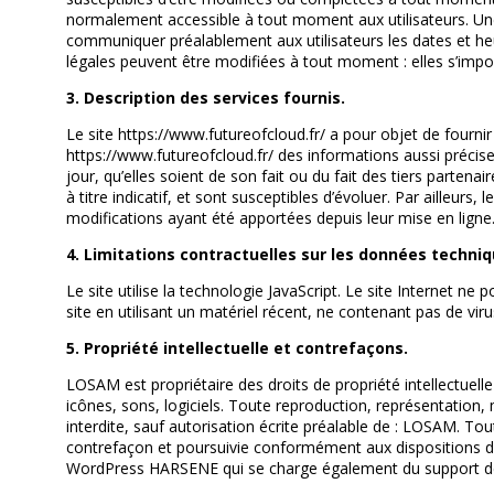
normalement accessible à tout moment aux utilisateurs. Une
communiquer préalablement aux utilisateurs les dates et heu
légales peuvent être modifiées à tout moment : elles s’impose
3. Description des services fournis.
Le site https://www.futureofcloud.fr/ a pour objet de fournir
https://www.futureofcloud.fr/ des informations aussi précis
jour, qu’elles soient de son fait ou du fait des tiers partena
à titre indicatif, et sont susceptibles d’évoluer. Par ailleur
modifications ayant été apportées depuis leur mise en ligne
4. Limitations contractuelles sur les données techni
Le site utilise la technologie JavaScript. Le site Internet ne
site en utilisant un matériel récent, ne contenant pas de vi
5. Propriété intellectuelle et contrefaçons.
LOSAM est propriétaire des droits de propriété intellectuell
icônes, sons, logiciels. Toute reproduction, représentation, 
interdite, sauf autorisation écrite préalable de : LOSAM. To
contrefaçon et poursuivie conformément aux dispositions des
WordPress HARSENE qui se charge également du support de