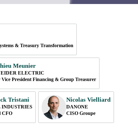
Systems & Treasury Transformation
hieu
Meunier
EIDER ELECTRIC
 Vice President Financing & Group Treasurer
ick
Tristani
Nicolas
Vielliard
NV
 INDUSTRIES
DANONE
l CFO
CISO Groupe