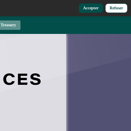
Accepter
Refuser
 Treasury