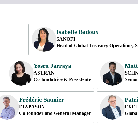
Isabelle
Badoux
IB
SANOFI
Head of Global Treasury Operations, 
Yosra
Jarraya
Matt
YJ
MM
ASTRAN
SCHN
Co-fondatrice & Présidente
Senior
Frédéric
Saunier
Patr
FS
PT
DIAPASON
EXEL
Co-founder and General Manager
Globa